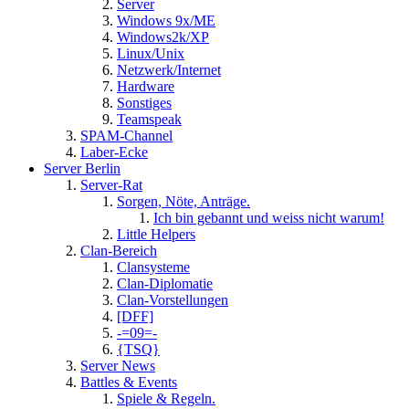
Server
Windows 9x/ME
Windows2k/XP
Linux/Unix
Netzwerk/Internet
Hardware
Sonstiges
Teamspeak
SPAM-Channel
Laber-Ecke
Server Berlin
Server-Rat
Sorgen, Nöte, Anträge.
Ich bin gebannt und weiss nicht warum!
Little Helpers
Clan-Bereich
Clansysteme
Clan-Diplomatie
Clan-Vorstellungen
[DFF]
-=09=-
{TSQ}
Server News
Battles & Events
Spiele & Regeln.