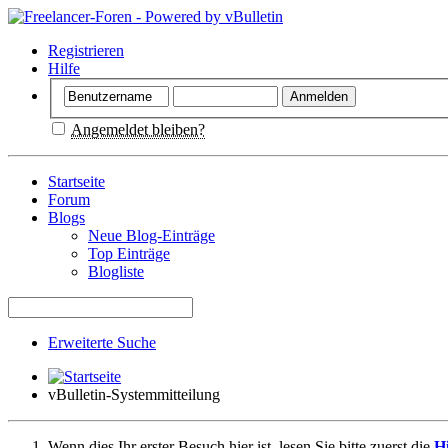
Registrieren
Hilfe
Angemeldet bleiben?
Startseite
Forum
Blogs
Neue Blog-Einträge
Top Einträge
Blogliste
Erweiterte Suche
vBulletin-Systemmitteilung
Wenn dies Ihr erster Besuch hier ist, lesen Sie bitte zuerst die
Hi