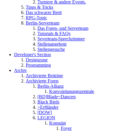
Turniere & andere Events.
Tipps & Tricks
Das schwarze Brett
RPG-Topic
Berlin-Serverteam
Das Foren- und Serverteam
Tutorials & FAQs
Severteam-Sprechzimmer
Stellenangebote
Stellengesuche
Developer's Section
Designzone
Programming
Archiv
Archivierte Beiträge
Archivierte Foren
Berlin-Allianz
Konvoiplanungszentrale
[BD]Blade~Dancers
Black Birds
>Erftländer
[DOW]
LEGION
Konsulat
Foyer