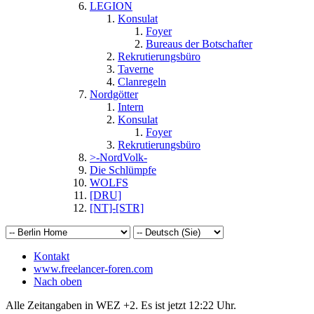
LEGION
Konsulat
Foyer
Bureaus der Botschafter
Rekrutierungsbüro
Taverne
Clanregeln
Nordgötter
Intern
Konsulat
Foyer
Rekrutierungsbüro
>-NordVolk-
Die Schlümpfe
WOLFS
[DRU]
[NT]-[STR]
Kontakt
www.freelancer-foren.com
Nach oben
Alle Zeitangaben in WEZ +2. Es ist jetzt
12:22
Uhr.