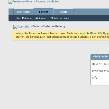
Startseite
Forum
Blogs
Hilfe
Kalender
Aktionen
Nützliche Links
vBulletin-Systemmitteilung
Wenn dies Ihr erster Besuch hier ist, lesen Sie bitte zuerst die
Hilfe - Häufig g
starten. Sie können auch jetzt schon Beiträge lesen. Suchen Sie sich einfach 
vBulletin-Sy
Das Forum is
Bitte haben S
Mfg