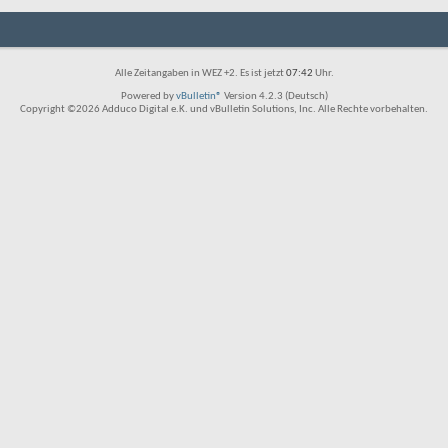
Alle Zeitangaben in WEZ +2. Es ist jetzt
07:42
Uhr.
Powered by
vBulletin®
Version 4.2.3 (Deutsch)
Copyright ©2026 Adduco Digital e.K. und vBulletin Solutions, Inc. Alle Rechte vorbehalten.