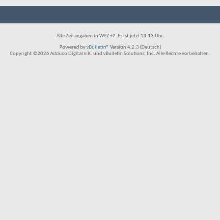
Alle Zeitangaben in WEZ +2. Es ist jetzt
13:13
Uhr.
Powered by
vBulletin®
Version 4.2.3 (Deutsch)
Copyright ©2026 Adduco Digital e.K. und vBulletin Solutions, Inc. Alle Rechte vorbehalten.