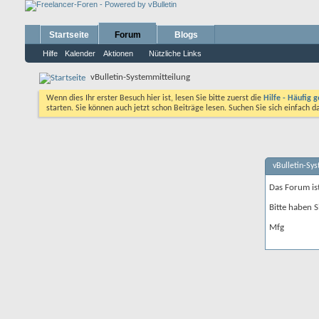
Startseite
Forum
Blogs
Hilfe
Kalender
Aktionen
Nützliche Links
vBulletin-Systemmitteilung
Wenn dies Ihr erster Besuch hier ist, lesen Sie bitte zuerst die
Hilfe - Häufig g
starten. Sie können auch jetzt schon Beiträge lesen. Suchen Sie sich einfach 
vBulletin-Sy
Das Forum is
Bitte haben S
Mfg